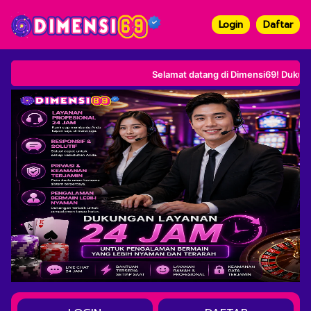
Login
Daftar
Selamat datang di Dimensi69! Dukung